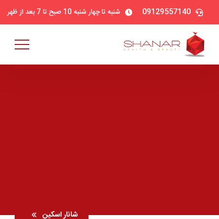
09129557140
شنبه تا چهار شنبه 10 صبح تا 7 بعد از ظهر
شانار اسکین