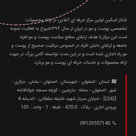
شانار اسکین اولین مرکز حرفه ای آنلاین در ارائه محصولات
تخصصی پوست و مو در ایران از سال ۱۳۹۴شروع به فعالیت نموده
است این مرکز با هدف ارتقای سطح سلامت پوست و مو افراد
جامعه و ارتقای دانش افراد در خصوص مراقبت صحیح از پوست و
مو راه اندازی شده است.و در این مدت توانسته گامی بزرگ در جهت
ارائه محصولات و خدمات حرفه ای پوست و مو بردارد.
استان : اصفهان - شهرستان : اصفهان - بخش : مرکزی -
شهر : اصفهان - محله : مارچین - کوچه مسجد جوادالائمه
[(24)] - خیابان سردار شهید خلیفه سلطانی - اندیشه 4
ورودی اداری - پلاک : 470.0 - طبقه : 1 - واحد : 101
09129557140