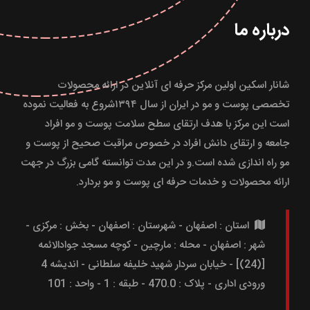
درباره ما
شانار اسکین اولین مرکز حرفه ای آنلاین در ارائه محصولات
تخصصی پوست و مو در ایران از سال ۱۳۹۴شروع به فعالیت نموده
است این مرکز با هدف ارتقای سطح سلامت پوست و مو افراد
جامعه و ارتقای دانش افراد در خصوص مراقبت صحیح از پوست و
مو راه اندازی شده است.و در این مدت توانسته گامی بزرگ در جهت
ارائه محصولات و خدمات حرفه ای پوست و مو بردارد.
استان : اصفهان - شهرستان : اصفهان - بخش : مرکزی -
شهر : اصفهان - محله : مارچین - کوچه مسجد جوادالائمه
[(24)] - خیابان سردار شهید خلیفه سلطانی - اندیشه 4
ورودی اداری - پلاک : 470.0 - طبقه : 1 - واحد : 101