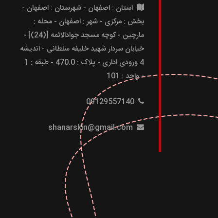
استان : اصفهان - شهرستان : اصفهان -
بخش : مرکزی - شهر : اصفهان - محله :
مارچین - کوچه مسجد جوادالائمه [(24)] -
خیابان سردار شهید خلیفه سلطانی - اندیشه
4 ورودی اداری - پلاک : 470.0 - طبقه : 1
- واحد : 101
09129557140
shanarskin@gmail.com