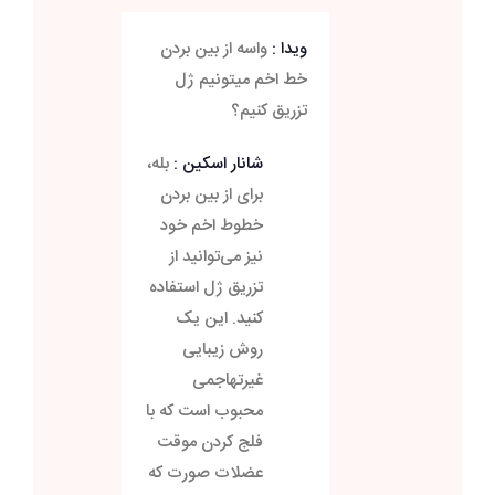
ویدا :
واسه از بین بردن
خط اخم میتونیم ژل
تزریق کنیم؟
شانار اسکین :
بله،
برای از بین بردن
خطوط اخم خود
نیز می‌توانید از
تزریق ژل استفاده
کنید. این یک
روش زیبایی
غیرتهاجمی
محبوب است که با
فلج کردن موقت
عضلات صورت که