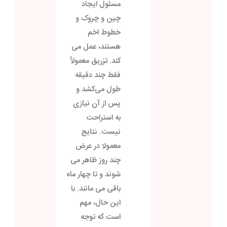
مسئول ایجاد
چین و چروک و
خطوط اخم
هستند، عمل می
کند. تزریق معمولاً
فقط چند دقیقه
طول می‌کشد و
پس از آن نیازی
به استراحت
نیست. نتایج
معمولا در عرض
چند روز ظاهر می
شوند و تا چهار ماه
باقی می مانند. با
این حال، مهم
است که توجه