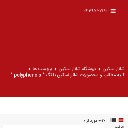
۰۹۱۲۹۵۵۷۱۴۰
شانار اسکین
فروشگاه شانار اسکین
برچسب ها
کلیه مطالب و محصولات شانار اسکین با تگ " polyphenols "
۰-۲۰ مورد از ۰
مرتب