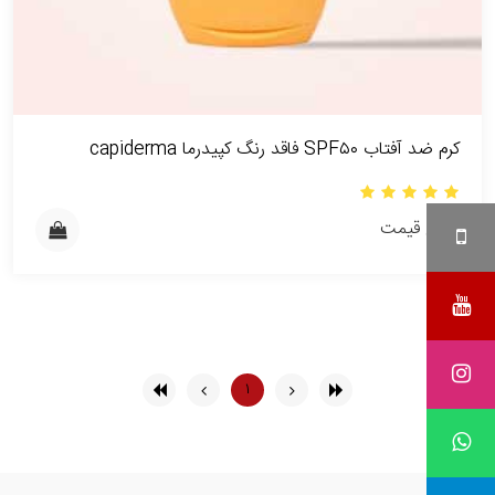
کرم ضد آفتاب SPF۵۰ فاقد رنگ کپیدرما capiderma
بدون قیمت
۱