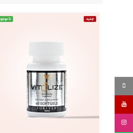
جدید
نا موجود