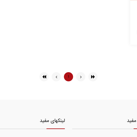
۱
مفید
لینکهای مفید