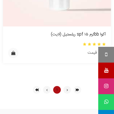
آکوا bbکرم spf ۱۵ ریلستیل (لایت)
بدون قیمت
۱