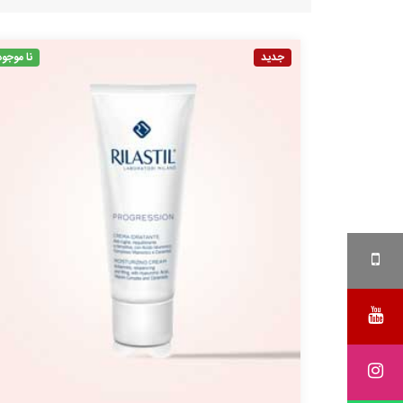
جدید
نا موجود