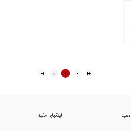
۱
مفید
لینکهای مفید