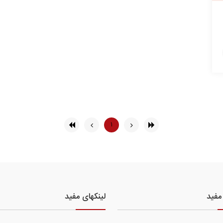
۱
مفید
لینکهای مفید