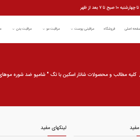
شنبه ۱۰ صبح تا ۷ بعد از ظهر
فحه اصلی
فروشگاه
مراقبتی پوست
مراقبت مو
مراقبت بدن
م
کلیه مطالب و محصولات شانار اسکین با تگ " شامپو ضد شوره موه
مفید
لینکهای مفید