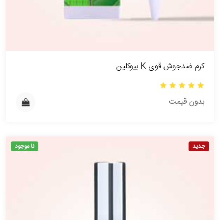
کرم ضدجوش قوی K بیوکلین
بدون قیمت
جدید
نا موجود