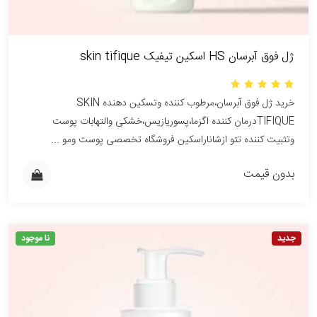
ژل فوق آبرسان HS اسکین تیفیک skin tifique
خرید ژل فوق آبرسان،مرطوب کننده وتسکین دهنده SKIN
TIFIQUEدرمان کننده اگزما،پسوریازیس،خشکی والتهابات پوست
وتثبیت کننده تتو ازشاناراسکین فروشگاه تخصصی پوست ومو ...
بدون قیمت
جدید
نا موجود