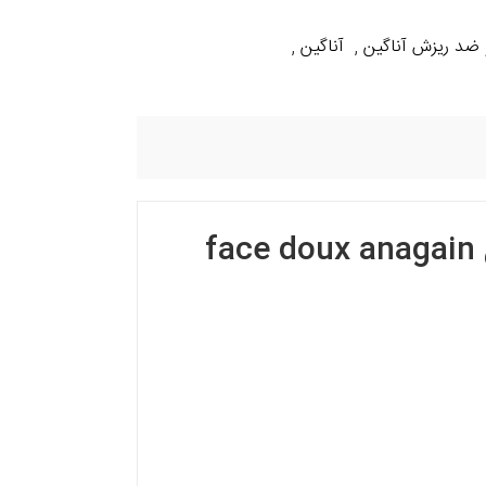
 ضد ریزش آناگین
آناگین
,
,
شامپو تقویت کننده و ضد ریزش موی خشک آناگین face doux anagain