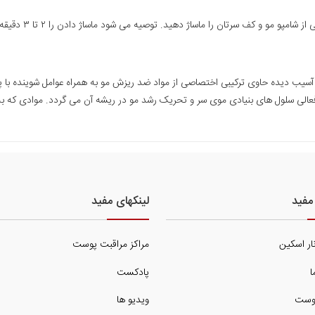
رتان را ماساژ دهید. توصیه می شود ماساژ دادن را ۲ تا ۳ دقیقه ادامه دهید و سپس آبکشی نمایید.
یده حاوی ترکیبی اختصاصی از مواد ضد ریزش مو به همراه عوامل شوینده با پایه
الی سلول های بنیادی موی سر و تحریک رشد مو در ریشه آن می گردد. موادی که به
مفید
لینکهای مفید
نار اسکین
مراکز مراقبت پوست
ا
پادکست
وست
ویدیو ها