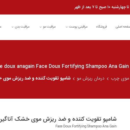
شنبه ۱۰ صبح تا ۷ بعد از ظهر
فحه اصلی
فروشگاه
مراقبتی پوست
مراقبت مو
مراقبت بدن
م
f
موی چرب
درمان ریزش مو
شامپو تقویت کننده و ضد ریزش موی خشک آناگین in
شامپو تقویت کننده و ضد ریزش موی خشک آناگین ce doux anagain
Face Doux Fortifying Shampoo Ana Gain