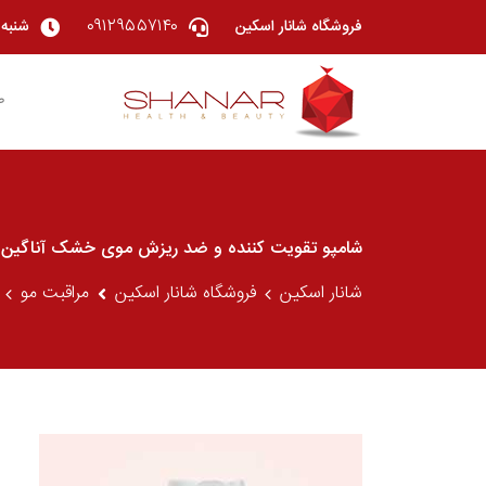
۰۹۱۲۹۵۵۷۱۴۰
فروشگاه شانار اسکین
شنبه تا چهار
ص
شامپو تقویت کننده و ضد ریزش موی خشک آناگین ace doux anagain Face Doux Fortifying Shampoo Ana Gain
شانار اسکین
فروشگاه شانار اسکین
مراقبت مو