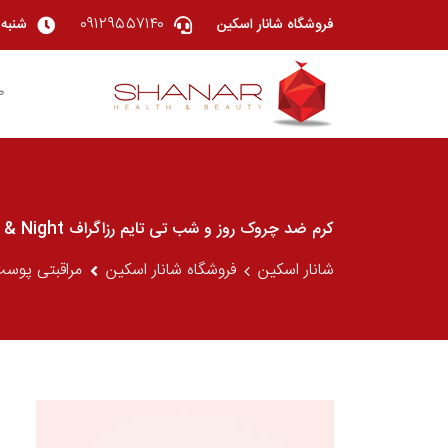
۰۹۱۲۹۵۵۷۱۴۰
فروشگاه شانار اسکین
شنبه تا چهار
ص
کرم ضد چروک روز و شب تی تایم رزاگراف rosa graf ROSA GRAF Anti Ageing Teatime Day & Night
شانار اسکین
فروشگاه شانار اسکین
مراقبتی پوس