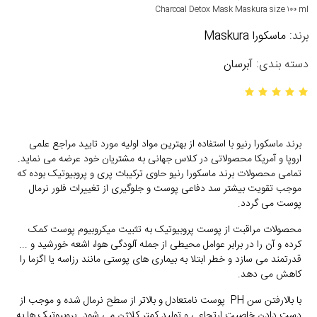
Charcoal Detox Mask Maskura size ۱۰۰ ml
برند:
ماسکورا Maskura
دسته بندی:
آبرسان
برند ماسکورا رنیو با استفاده از بهترین مواد اولیه مورد تایید مراجع علمی
اروپا و آمریکا محصولاتی در کلاس جهانی به مشتریان خود عرضه می نماید.
تمامی محصولات برند ماسکورا رنیو حاوی ترکیبات پری و پروبیوتیک بوده که
موجب تقویت بیشتر سد دفاعی پوست و جلوگیری از تغییرات فلور نرمال
پوست می گردد.
محصولات مراقبت از پوست پروبیوتیک به تثبیت میکروبیوم پوست کمک
کرده و آن را در برابر عوامل محیطی از جمله آلودگی هوا، اشعه خورشید و ...
قدرتمند می سازد و خطر ابتلا به بیماری های پوستی مانند رزاسه یا اگزما را
کاهش می دهد.
با بالارفتن سن PH پوست نامتعادل و بالاتر از سطح نرمال شده و موجب از
دست دادن خاصیت ارتجاعی و تولید کمتر کلاژن می شود. پروبیوتیک ها به